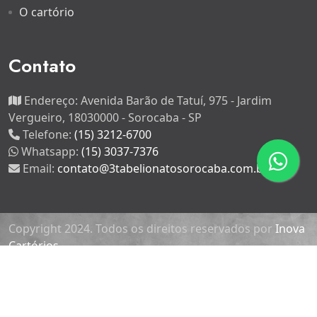
O cartório
Contato
Endereço:
Avenida Barão de Tatuí, 975 - Jardim
Vergueiro, 18030000 - Sorocaba - SP
Telefone:
(15) 3212-6700
Whatsapp:
(15) 3037-7376
Email:
contato@3tabelionatosorocaba.com.br
Copyright 2024. Todos os direitos reservados por
Inova
Cartórios.
3º Tabelião de Notas da Comarca de Sorocaba - CNPJ:
50.333.541/0001-00