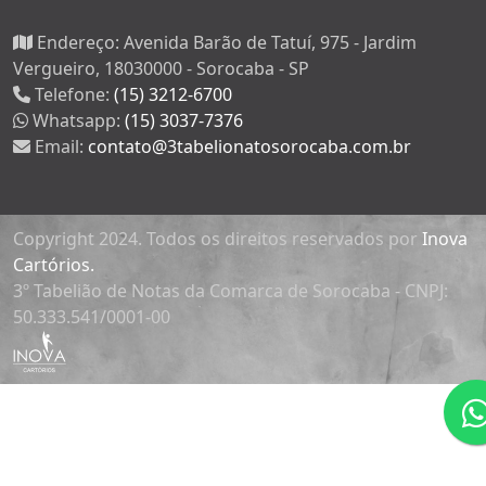
Endereço:
Avenida Barão de Tatuí, 975 - Jardim
Vergueiro, 18030000 - Sorocaba - SP
Telefone:
(15) 3212-6700
Whatsapp:
(15) 3037-7376
Email:
contato@3tabelionatosorocaba.com.br
Copyright 2024. Todos os direitos reservados por
Inova
Cartórios.
3º Tabelião de Notas da Comarca de Sorocaba - CNPJ:
50.333.541/0001-00