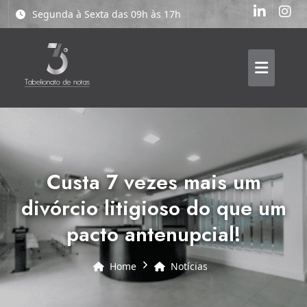
Segunda à Sexta das 09h às 17h
custa 7 vezes mais um
divórcio litigioso do que um
pacto antenupcial!
Home
Notícias