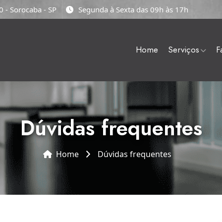
 - Sorocaba - SP
Segunda à Sexta das 09h às 17h
home
serviços
dúvidas frequentes
Home
dúvidas frequentes