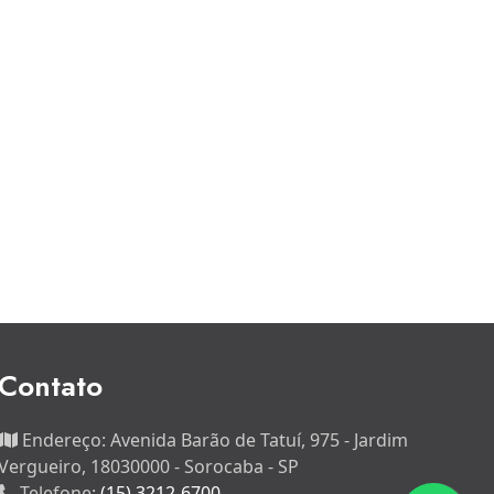
Contato
Endereço:
Avenida Barão de Tatuí, 975 - Jardim
Vergueiro, 18030000 - Sorocaba - SP
Telefone:
(15) 3212-6700