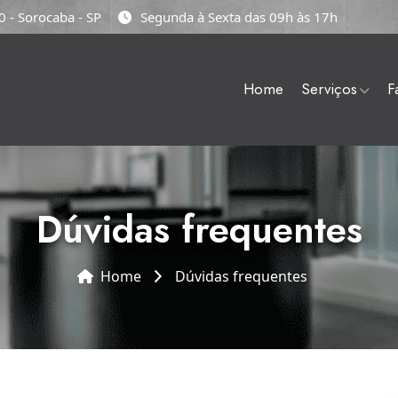
 - Sorocaba - SP
Segunda à Sexta das 09h às 17h
home
serviços
dúvidas frequentes
Home
dúvidas frequentes